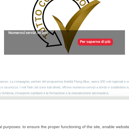
Numerosi servizi inclusi
Per saperne di più
ereo. La compagnia, partner del programma fedeltà Flying Blue, opera 200 voli regionali a set
t e sicurezza. I voli Twin Jet sono tutti diretti, offrono numerosi servizi a bordo e soddisfano t
 su richiesta, il trasporto sanitario e la formazione e la manutenzione aeronautica.
Ricevere Il Vostro Newsletter
Re
 purposes: to ensure the proper functioning of the site, enable website