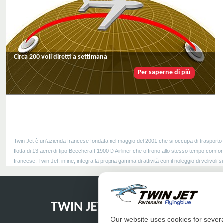
Circa 200 voli diretti a settimana
Per saperne di più
Twin Jet è un'azienda francese fondata nel maggio del 2001 che si occupa di trasporto a
flotta di 13 aerei di tipo Beechcraft 1900 D Airliner che offrono allo stesso tempo comfor
francese. Twin Jet, infine, integra la propria gamma di attività con il noleggio di velivoli
TWIN JET
Our website uses cookies for several