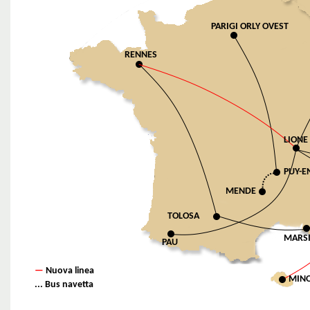
PARIGI ORLY OVEST
RENNES
LIONE
PUY-E
MENDE
TOLOSA
MARSI
PAU
—
Nuova linea
MIN
...
Bus navetta