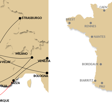
CAEN
STRASBURGO
BREST
RENNES
NANTES
MILANO
VENEZIA
N-VELAY
BORDEAUX
BOLOGNA
BIARRITZ
NIZZA
GLIA
PAU
ORQUE