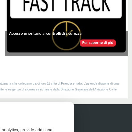
Accesso prioritario ai controlli di sicurezza
Per saperne di più
timana che collegano tra di loro 11 città di Francia
e Italia. L'azienda dispone di una
utte le esigenze di sicurezza richieste dalla Direzione Generale dell'Aviazione Civile
lazione Clientela
 analytics, provide additional