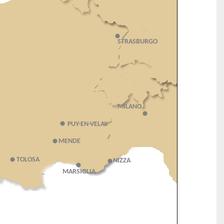
STRASBURGO
MILANO
PUY-EN-VELAY
MENDE
TOLOSA
NIZZA
MARSIGLIA