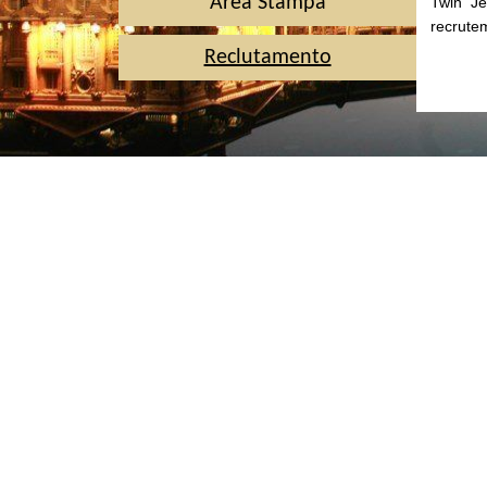
Area Stampa
Twin Je
recrute
Reclutamento