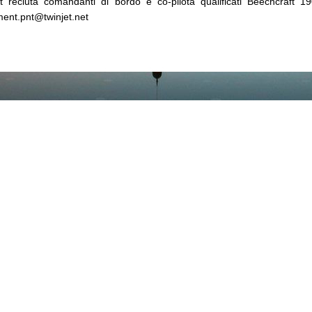
t recluta comandanti di bordo e co-pilota qualificati Beechcraft 19
ment.pnt@twinjet.net