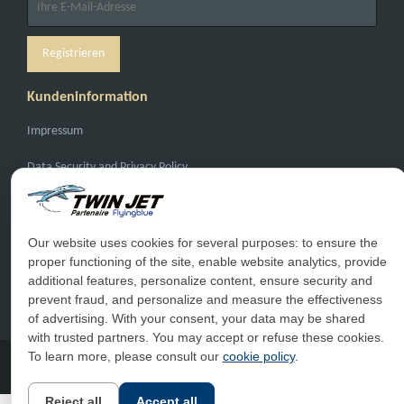
Kundeninformation
Impressum
Data Security and Privacy Policy
General Conditions of Carriage
General Conditions of Sale
Our website uses cookies for several purposes: to ensure the
proper functioning of the site, enable website analytics, provide
Haufige Fragen
additional features, personalize content, ensure security and
prevent fraud, and personalize and measure the effectiveness
Kontakt
of advertising. With your consent, your data may be shared
with trusted partners. You may accept or refuse these cookies.
To learn more, please consult our
cookie policy
.
Reject all
Accept all