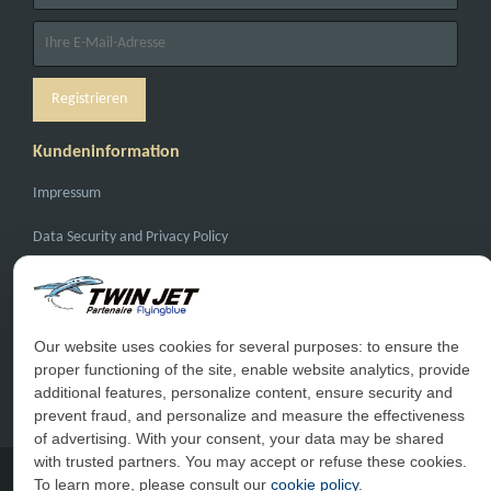
Kundeninformation
Impressum
Data Security and Privacy Policy
General Conditions of Carriage
General Conditions of Sale
Our website uses cookies for several purposes: to ensure the
proper functioning of the site, enable website analytics, provide
Haufige Fragen
additional features, personalize content, ensure security and
Kontakt
prevent fraud, and personalize and measure the effectiveness
of advertising. With your consent, your data may be shared
with trusted partners. You may accept or refuse these cookies.
To learn more, please consult our
cookie policy
.