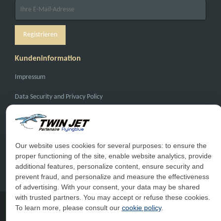
Kundeninformation
Impressum
Data Security and Privacy Policy
General Conditions of Carriage
General Conditions of Sale
Our website uses cookies for several purposes: to ensure the
proper functioning of the site, enable website analytics, provide
Haufige Fragen
additional features, personalize content, ensure security and
Kontakt
prevent fraud, and personalize and measure the effectiveness
of advertising. With your consent, your data may be shared
with trusted partners. You may accept or refuse these cookies.
To learn more, please consult our
cookie policy
.