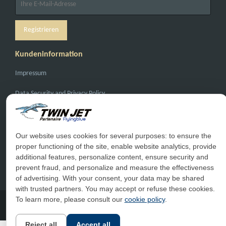
Kundeninformation
Impressum
Data Security and Privacy Policy
General Conditions of Carriage
General Conditions of Sale
Our website uses cookies for several purposes: to ensure the
proper functioning of the site, enable website analytics, provide
Haufige Fragen
additional features, personalize content, ensure security and
prevent fraud, and personalize and measure the effectiveness
Kontakt
of advertising. With your consent, your data may be shared
with trusted partners. You may accept or refuse these cookies.
To learn more, please consult our
cookie policy
.
Reject all
Accept all