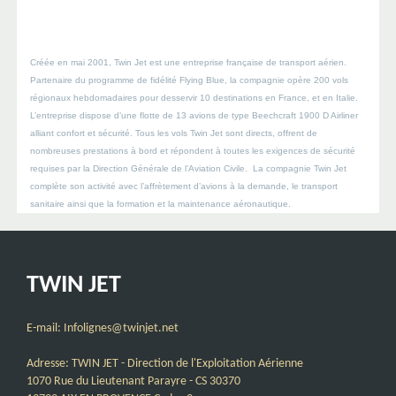
Créée en mai 2001, Twin Jet est une entreprise française de transport aérien.
Partenaire du programme de fidélité Flying Blue, la compagnie opère 200 vols
régionaux hebdomadaires pour desservir 10 destinations en France, et en Italie.
L’entreprise dispose d’une flotte de 13 avions de type Beechcraft 1900 D Airliner
alliant confort et sécurité. Tous les vols Twin Jet sont directs, offrent de
nombreuses prestations à bord et répondent à toutes les exigences de sécurité
requises par la Direction Générale de l’Aviation Civile. La compagnie Twin Jet
complète son activité avec l’affrètement d’avions à la demande, le transport
sanitaire ainsi que la formation et la maintenance aéronautique.
TWIN JET
E-mail: Infolignes@twinjet.net
Adresse: TWIN JET - Direction de l'Exploitation Aérienne
1070 Rue du Lieutenant Parayre - CS 30370