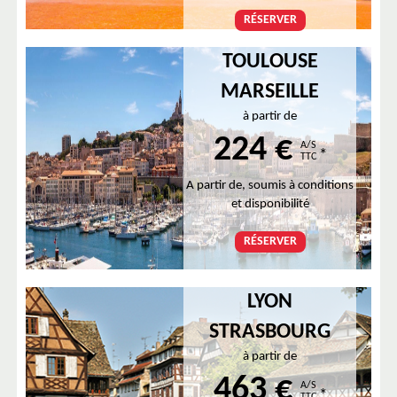
RÉSERVER
TOULOUSE
MARSEILLE
à partir de
224 €
A/S
*
TTC
A partir de, soumis à conditions
et disponibilité
RÉSERVER
LYON
STRASBOURG
à partir de
463 €
A/S
*